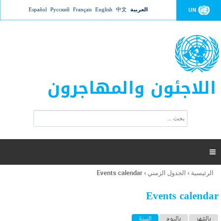
Jump to navigation
العربية
中文
English
Français
Русский
Español
UN
اللاجئون والمهاجرون
ا
ب
س
ح
ت
ث
م
ا

ر
ة
الرئيسية
›
الجدول الزمني
›
Events calendar
أنت
ا
هنا
ل
Events calendar
ب
ح
ا
بالشهر
باليوم
السنة
(علامة التبويب النشطة)
ث