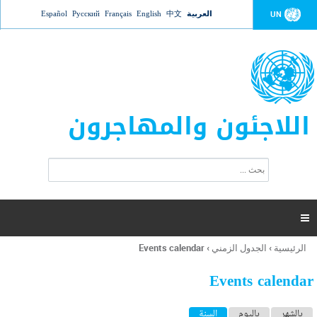
Jump to navigation
العربية
中文
English
Français
Русский
Español
UN
اللاجئون والمهاجرون
ا
ب
س
ح
ت
ث
م
ا

ر
ة
الرئيسية
›
الجدول الزمني
›
Events calendar
أنت
ا
هنا
ل
Events calendar
ب
ح
ا
بالشهر
باليوم
السنة
(علامة التبويب النشطة)
ث