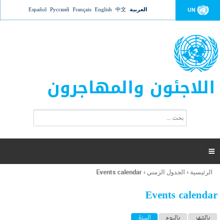
Jump to navigation
العربية
中文
English
Français
Русский
Español
UN
اللاجئون والمهاجرون
ا
ب
س
ح
ت
ث
م
ا

ر
ة
الرئيسية
›
الجدول الزمني
›
Events calendar
أنت
ا
هنا
ل
Events calendar
ب
ح
ا
بالشهر
باليوم
السنة
(علامة التبويب النشطة)
ث