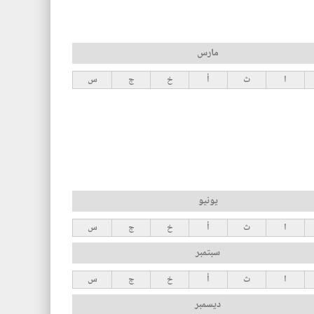
مارس
ا
ث
أ
خ
ج
س
يونيو
ا
ث
أ
خ
ج
س
سبتمبر
ا
ث
أ
خ
ج
س
ديسمبر