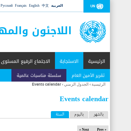
العربية
中文
English
Français
Русский
UN
اللاجئون والمه
الرئيسية
الاستجابة
الاجتماع الرفيع المستوى
تقرير الأمين العام
سلسلة مناسبات عالمية
الرئيسية
›
الجدول الزمني
›
Events calendar
أنت
هنا
Events calendar
ا
بالشهر
باليوم
السنة
(علامة التبويب النشطة)
ل
Next »
« Prev