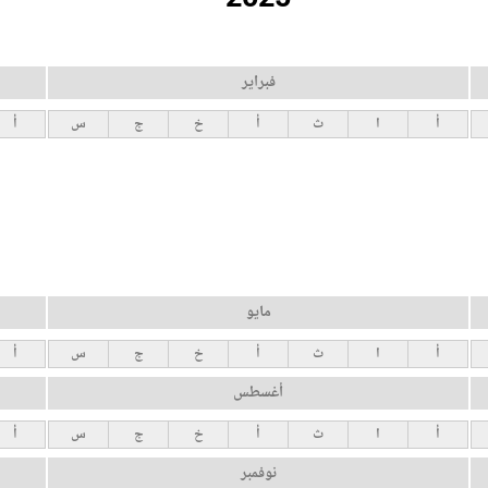
فبراير
أ
ا
ث
أ
خ
ج
س
أ
مايو
أ
ا
ث
أ
خ
ج
س
أ
أغسطس
أ
ا
ث
أ
خ
ج
س
أ
نوفمبر