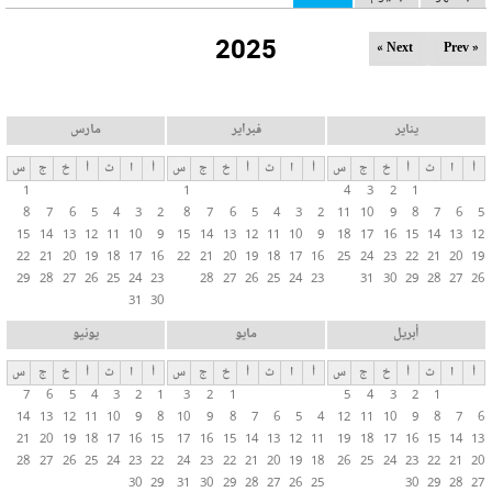
ل
2025
ت
Next »
« Prev
ب
و
ي
يناير
فبراير
مارس
ب
أ
ا
ث
أ
خ
ج
س
أ
ا
ث
أ
خ
ج
س
أ
ا
ث
أ
خ
ج
س
ا
1
1
4
3
2
1
ت
8
7
6
5
4
3
2
8
7
6
5
4
3
2
11
10
9
8
7
6
5
ا
15
14
13
12
11
10
9
15
14
13
12
11
10
9
18
17
16
15
14
13
12
ل
22
21
20
19
18
17
16
22
21
20
19
18
17
16
25
24
23
22
21
20
19
29
28
27
26
25
24
23
28
27
26
25
24
23
31
30
29
28
27
26
أ
31
30
س
ا
أبريل
مايو
يونيو
س
أ
ا
ث
أ
خ
ج
س
أ
ا
ث
أ
خ
ج
س
أ
ا
ث
أ
خ
ج
س
ي
7
6
5
4
3
2
1
3
2
1
5
4
3
2
1
ة
14
13
12
11
10
9
8
10
9
8
7
6
5
4
12
11
10
9
8
7
6
21
20
19
18
17
16
15
17
16
15
14
13
12
11
19
18
17
16
15
14
13
28
27
26
25
24
23
22
24
23
22
21
20
19
18
26
25
24
23
22
21
20
30
29
31
30
29
28
27
26
25
30
29
28
27