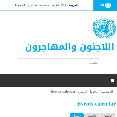
Jump to navigation
العربية
中文
English
Français
Русский
Español
UN
اللاجئون والمهاجرون
ا
ب
س
ح
ت
ث
م
ا

ر
ة
الرئيسية
›
الجدول الزمني
›
Events calendar
أنت
ا
هنا
ل
Events calendar
ب
ح
ا
بالشهر
باليوم
السنة
(علامة التبويب النشطة)
ث