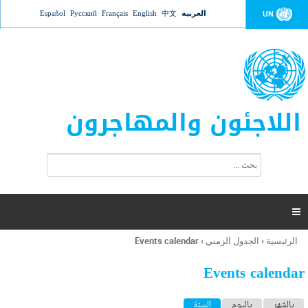
Jump to navigation
العربية
中文
English
Français
Русский
Español
UN
اللاجئون والمهاجرون
ا
ب
س
ح
ت
ث
م
ا

ر
ة
الرئيسية
›
الجدول الزمني
›
Events calendar
أنت
ا
هنا
ل
Events calendar
ب
ح
ا
بالشهر
باليوم
السنة
(علامة التبويب النشطة)
ث