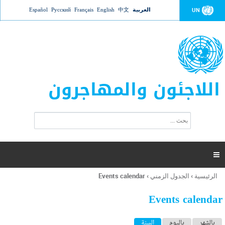
Jump to navigation
العربية
中文
English
Français
Русский
Español
UN
اللاجئون والمهاجرون
ا
ب
س
ح
ت
ث
م
ا

ر
ة
الرئيسية
›
الجدول الزمني
›
Events calendar
أنت
ا
هنا
ل
Events calendar
ب
ح
ا
بالشهر
باليوم
السنة
(علامة التبويب النشطة)
ث