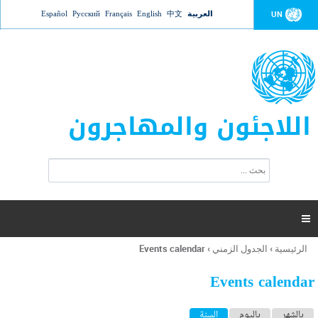
Jump to navigation
العربية
中文
English
Français
Русский
Español
UN
اللاجئون والمهاجرون
ا
ب
س
ح
ت
ث
م
ا

ر
ة
الرئيسية
›
الجدول الزمني
›
Events calendar
أنت
ا
هنا
ل
Events calendar
ب
ح
ا
بالشهر
باليوم
السنة
(علامة التبويب النشطة)
ث