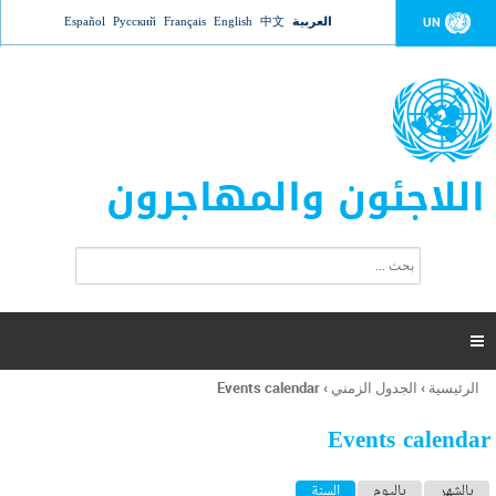
Jump to navigation
العربية
中文
English
Français
Русский
Español
UN
اللاجئون والمهاجرون
ا
ب
س
ح
ت
ث
م
ا

ر
ة
الرئيسية
›
الجدول الزمني
›
Events calendar
أنت
ا
هنا
ل
Events calendar
ب
ح
ا
بالشهر
باليوم
السنة
(علامة التبويب النشطة)
ث