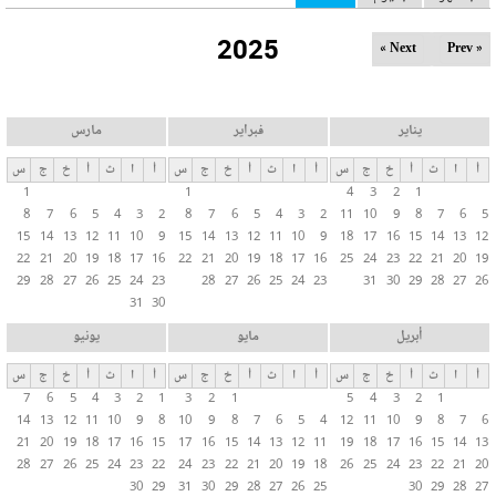
ل
2025
ت
Next »
« Prev
ب
و
ي
يناير
فبراير
مارس
ب
أ
ا
ث
أ
خ
ج
س
أ
ا
ث
أ
خ
ج
س
أ
ا
ث
أ
خ
ج
س
ا
1
1
4
3
2
1
ت
8
7
6
5
4
3
2
8
7
6
5
4
3
2
11
10
9
8
7
6
5
ا
15
14
13
12
11
10
9
15
14
13
12
11
10
9
18
17
16
15
14
13
12
ل
22
21
20
19
18
17
16
22
21
20
19
18
17
16
25
24
23
22
21
20
19
29
28
27
26
25
24
23
28
27
26
25
24
23
31
30
29
28
27
26
أ
31
30
س
ا
أبريل
مايو
يونيو
س
أ
ا
ث
أ
خ
ج
س
أ
ا
ث
أ
خ
ج
س
أ
ا
ث
أ
خ
ج
س
ي
7
6
5
4
3
2
1
3
2
1
5
4
3
2
1
ة
14
13
12
11
10
9
8
10
9
8
7
6
5
4
12
11
10
9
8
7
6
21
20
19
18
17
16
15
17
16
15
14
13
12
11
19
18
17
16
15
14
13
28
27
26
25
24
23
22
24
23
22
21
20
19
18
26
25
24
23
22
21
20
30
29
31
30
29
28
27
26
25
30
29
28
27