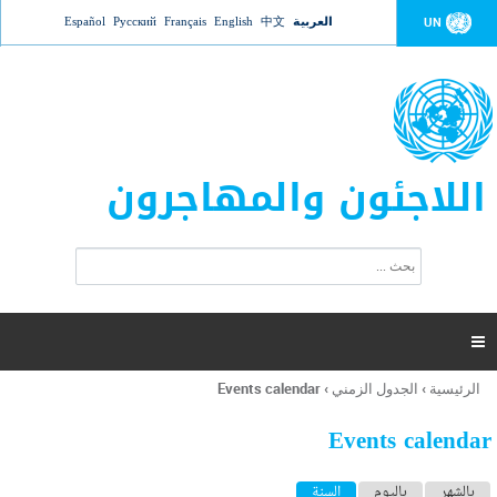
Jump to navigation
العربية
中文
English
Français
Русский
Español
UN
اللاجئون والمهاجرون
ا
ب
س
ح
ت
ث
م
ا

ر
ة
الرئيسية
›
الجدول الزمني
›
Events calendar
أنت
ا
هنا
ل
Events calendar
ب
ح
ا
بالشهر
باليوم
السنة
(علامة التبويب النشطة)
ث