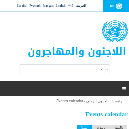
Jump to navigation
العربية
中文
English
Français
Русский
Español
UN
اللاجئون والمهاجرون
ا
ب
س
ح
ت
ث
م
ا

ر
ة
الرئيسية
›
الجدول الزمني
›
Events calendar
أنت
ا
هنا
ل
Events calendar
ب
ح
ا
بالشهر
باليوم
السنة
(علامة التبويب النشطة)
ث