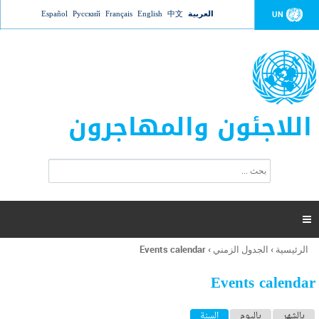
Jump to navigation
العربية
中文
English
Français
Русский
Español
UN
اللاجئون والمهاجرون
ا
ب
س
ح
ت
ث
م
ا

ر
ة
الرئيسية
›
الجدول الزمني
›
Events calendar
أنت
ا
هنا
ل
Events calendar
ب
ح
ا
بالشهر
باليوم
السنة
(علامة التبويب النشطة)
ث