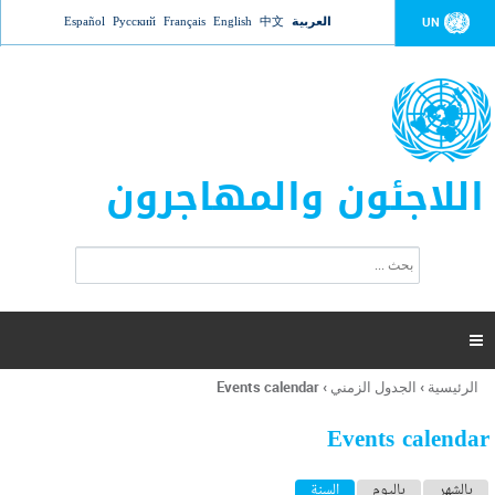
Jump to navigation
العربية
中文
English
Français
Русский
Español
UN
اللاجئون والمهاجرون
ا
ب
س
ح
ت
ث
م
ا

ر
ة
الرئيسية
›
الجدول الزمني
›
Events calendar
أنت
ا
هنا
ل
Events calendar
ب
ح
ا
بالشهر
باليوم
السنة
(علامة التبويب النشطة)
ث