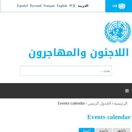
Jump to navigation
العربية
中文
English
Français
Русский
Español
UN
اللاجئون والمهاجرون
ا
ب
س
ح
ت
ث
م
ا

ر
ة
الرئيسية
›
الجدول الزمني
›
Events calendar
أنت
ا
هنا
ل
Events calendar
ب
ح
ا
بالشهر
باليوم
السنة
(علامة التبويب النشطة)
ث