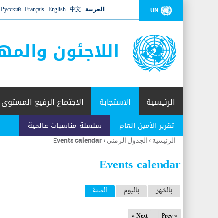
العربية
中文
English
Français
Русский
UN
اللاجئون والمه
الرئيسية
الاستجابة
الاجتماع الرفيع المستوى
تقرير الأمين العام
سلسلة مناسبات عالمية
الرئيسية
›
الجدول الزمني
›
Events calendar
أنت
هنا
Events calendar
ا
بالشهر
باليوم
السنة
(علامة التبويب النشطة)
ل
Next »
« Prev