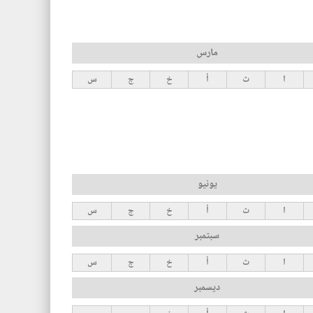
مارس
ا
ث
أ
خ
ج
س
يونيو
ا
ث
أ
خ
ج
س
سبتمبر
ا
ث
أ
خ
ج
س
ديسمبر