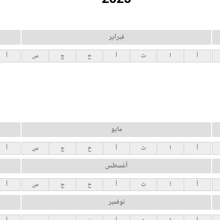
فبراير
أ
ا
ث
أ
خ
ج
س
أ
مايو
أ
ا
ث
أ
خ
ج
س
أ
أغسطس
أ
ا
ث
أ
خ
ج
س
أ
نوفمبر