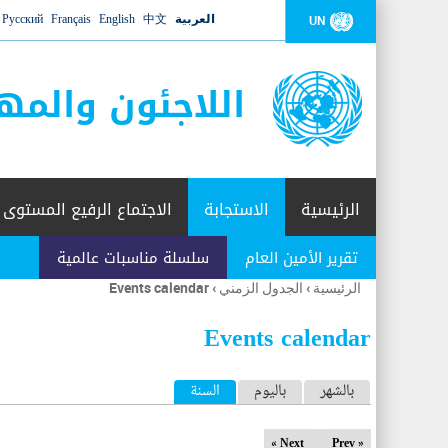
العربية
中文
English
Français
Русский
UN
اللاجئون والمه
الرئيسية
الاستجابة
الاجتماع الرفيع المستوى
تقرير الأمين العام
سلسلة مناسبات عالمية
الرئيسية
›
الجدول الزمني
›
Events calendar
أنت
هنا
Events calendar
ا
بالشهر
باليوم
السنة
(علامة التبويب النشطة)
ل
Next »
« Prev