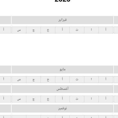
فبراير
أ
ا
ث
أ
خ
ج
س
أ
مايو
أ
ا
ث
أ
خ
ج
س
أ
أغسطس
أ
ا
ث
أ
خ
ج
س
أ
نوفمبر