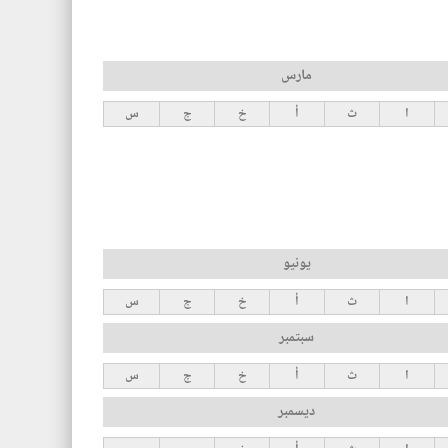
مارس
ا
ث
أ
خ
ج
س
يونيو
ا
ث
أ
خ
ج
س
سبتمبر
ا
ث
أ
خ
ج
س
ديسمبر