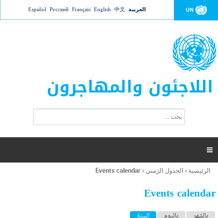
Jump to navigation
العربية
中文
English
Français
Русский
Español
UN
اللاجئون والمهاجرون
ا
ب
س
ح
ت
ث
م
ا

ر
ة
الرئيسية
›
الجدول الزمني
›
Events calendar
أنت
ا
هنا
ل
Events calendar
ب
ح
ا
بالشهر
باليوم
السنة
(علامة التبويب النشطة)
ث