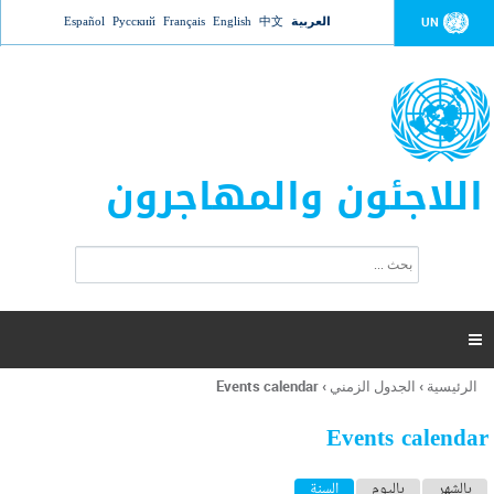
Jump to navigation
العربية
中文
English
Français
Русский
Español
UN
اللاجئون والمهاجرون
ا
ب
س
ح
ت
ث
م
ا

ر
ة
الرئيسية
›
الجدول الزمني
›
Events calendar
أنت
ا
هنا
ل
Events calendar
ب
ح
ا
بالشهر
باليوم
السنة
(علامة التبويب النشطة)
ث