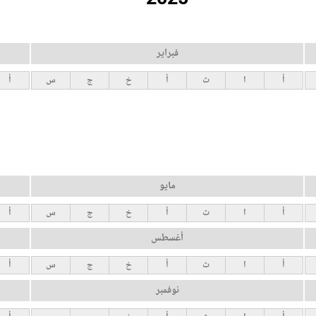
فبراير
أ
ا
ث
أ
خ
ج
س
أ
مايو
أ
ا
ث
أ
خ
ج
س
أ
أغسطس
أ
ا
ث
أ
خ
ج
س
أ
نوفمبر