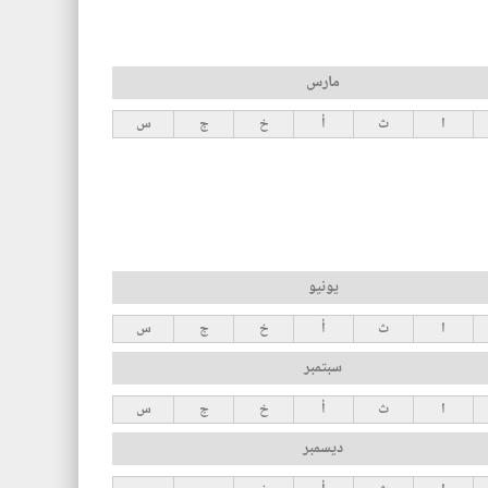
مارس
ا
ث
أ
خ
ج
س
يونيو
ا
ث
أ
خ
ج
س
سبتمبر
ا
ث
أ
خ
ج
س
ديسمبر