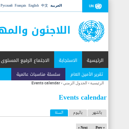
العربية
中文
English
Français
Русский
UN
اللاجئون والمه
الرئيسية
الاستجابة
الاجتماع الرفيع المستوى
تقرير الأمين العام
سلسلة مناسبات عالمية
الرئيسية
›
الجدول الزمني
›
Events calendar
أنت
هنا
Events calendar
ا
بالشهر
باليوم
السنة
(علامة التبويب النشطة)
ل
Next »
« Prev