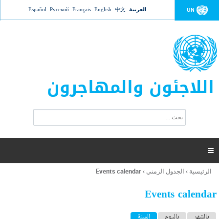
Jump to navigation
العربية
中文
English
Français
Русский
Español
UN
اللاجئون والمهاجرون
ا
ب
س
ح
ت
ث
م
ا

ر
ة
الرئيسية
›
الجدول الزمني
›
Events calendar
أنت
ا
هنا
ل
Events calendar
ب
ح
ا
بالشهر
باليوم
السنة
(علامة التبويب النشطة)
ث