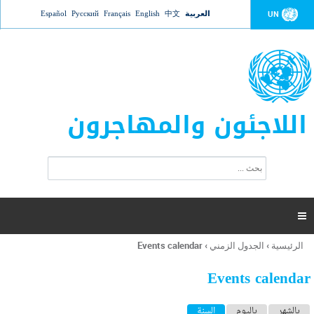
Jump to navigation
العربية
中文
English
Français
Русский
Español
UN
اللاجئون والمهاجرون
ا
ب
س
ح
ت
ث
م
ا

ر
ة
الرئيسية
›
الجدول الزمني
›
Events calendar
أنت
ا
هنا
ل
Events calendar
ب
ح
ا
بالشهر
باليوم
السنة
(علامة التبويب النشطة)
ث