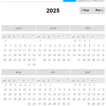
ل
2025
ت
Next »
« Prev
ب
و
ي
يناير
فبراير
مارس
ب
أ
ا
ث
أ
خ
ج
س
أ
ا
ث
أ
خ
ج
س
أ
ا
ث
أ
خ
ج
س
ا
1
1
4
3
2
1
ت
8
7
6
5
4
3
2
8
7
6
5
4
3
2
11
10
9
8
7
6
5
ا
15
14
13
12
11
10
9
15
14
13
12
11
10
9
18
17
16
15
14
13
12
ل
22
21
20
19
18
17
16
22
21
20
19
18
17
16
25
24
23
22
21
20
19
29
28
27
26
25
24
23
28
27
26
25
24
23
31
30
29
28
27
26
أ
31
30
س
ا
أبريل
مايو
يونيو
س
أ
ا
ث
أ
خ
ج
س
أ
ا
ث
أ
خ
ج
س
أ
ا
ث
أ
خ
ج
س
ي
7
6
5
4
3
2
1
3
2
1
5
4
3
2
1
ة
14
13
12
11
10
9
8
10
9
8
7
6
5
4
12
11
10
9
8
7
6
21
20
19
18
17
16
15
17
16
15
14
13
12
11
19
18
17
16
15
14
13
28
27
26
25
24
23
22
24
23
22
21
20
19
18
26
25
24
23
22
21
20
30
29
31
30
29
28
27
26
25
30
29
28
27