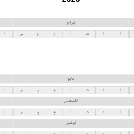
فبراير
أ
ا
ث
أ
خ
ج
س
أ
مايو
أ
ا
ث
أ
خ
ج
س
أ
أغسطس
أ
ا
ث
أ
خ
ج
س
أ
نوفمبر