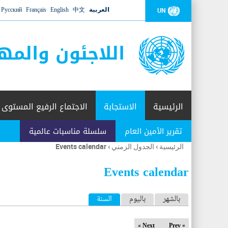
العربية
中文
English
Français
Русский
UN
اللاجئون والمه
الرئيسية
الاستجابة
الاجتماع الرفيع المستوى
تقرير الأمين العام
سلسلة مناسبات عالمية
الرئيسية
›
الجدول الزمني
›
Events calendar
أنت
هنا
Events calendar
ا
بالشهر
باليوم
السنة
(علامة التبويب النشطة)
ل
Next »
« Prev