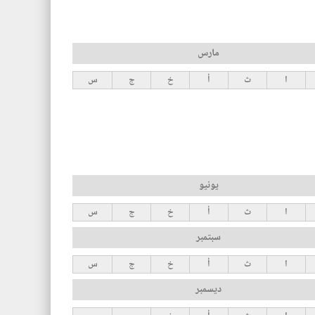
مارس
ا
ث
أ
خ
ج
س
يونيو
ا
ث
أ
خ
ج
س
سبتمبر
ا
ث
أ
خ
ج
س
ديسمبر