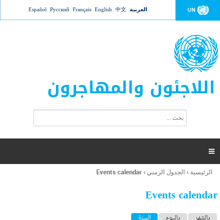
Jump to navigation
العربية
中文
English
Français
Русский
Español
UN
اللاجئون والمهاجرون
ا
ب
س
ح
ت
ث
م
ا

ر
ة
الرئيسية
›
الجدول الزمني
›
Events calendar
أنت
ا
هنا
ل
Events calendar
ب
ح
ا
بالشهر
باليوم
السنة
(علامة التبويب النشطة)
ث