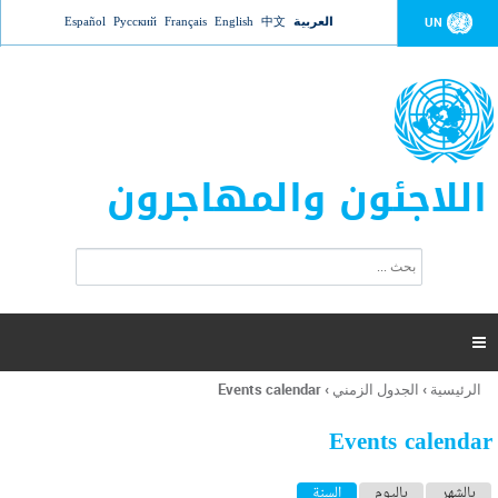
Jump to navigation
العربية
中文
English
Français
Русский
Español
UN
اللاجئون والمهاجرون
ا
ب
س
ح
ت
ث
م
ا

ر
ة
الرئيسية
›
الجدول الزمني
›
Events calendar
أنت
ا
هنا
ل
Events calendar
ب
ح
ا
بالشهر
باليوم
السنة
(علامة التبويب النشطة)
ث