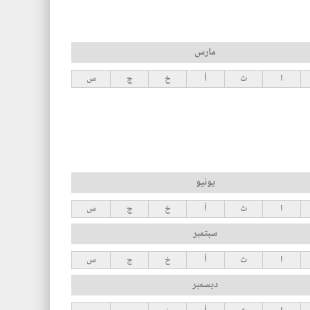
مارس
ا
ث
أ
خ
ج
س
يونيو
ا
ث
أ
خ
ج
س
سبتمبر
ا
ث
أ
خ
ج
س
ديسمبر