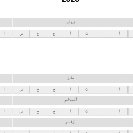
فبراير
أ
ا
ث
أ
خ
ج
س
أ
مايو
أ
ا
ث
أ
خ
ج
س
أ
أغسطس
أ
ا
ث
أ
خ
ج
س
أ
نوفمبر