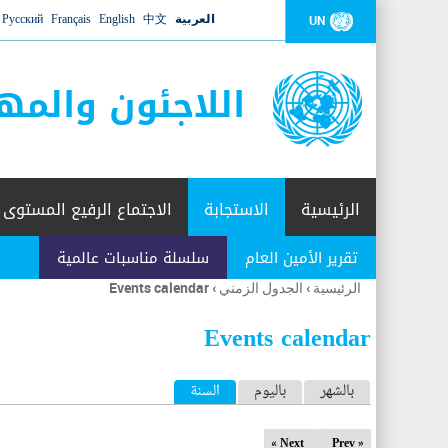
العربية
中文
English
Français
Русский
UN
اللاجئون والمه
الرئيسية
الاستجابة
الاجتماع الرفيع المستوى
تقرير الأمين العام
سلسلة مناسبات عالمية
الرئيسية
›
الجدول الزمني
›
Events calendar
أنت
هنا
Events calendar
ا
بالشهر
باليوم
السنة
(علامة التبويب النشطة)
ل
Next »
« Prev