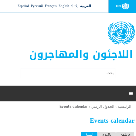
Jump to navigation
العربية
中文
English
Français
Русский
Español
UN
اللاجئون والمهاجرون
ا
ب
س
ح
ت
ث
م
ا

ر
ة
الرئيسية
›
الجدول الزمني
›
Events calendar
أنت
ا
هنا
ل
Events calendar
ب
ح
ا
بالشهر
باليوم
السنة
(علامة التبويب النشطة)
ث