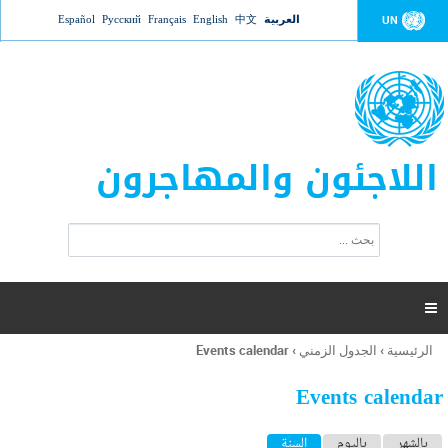
Jump to navigation
العربية
中文
English
Français
Русский
Español
UN
اللاجئون والمهاجرون
ا
ب
س
ح
ت
ث
م
ا

ر
ة
الرئيسية
›
الجدول الزمني
›
Events calendar
أنت
ا
هنا
ل
Events calendar
ب
ح
ا
بالشهر
باليوم
السنة
(علامة التبويب النشطة)
ث