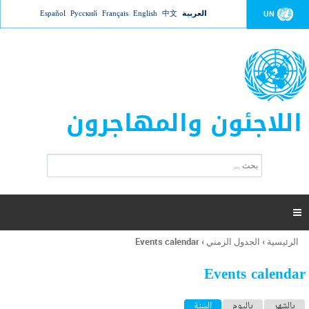
Jump to navigation
العربية
中文
English
Français
Русский
Español
UN
اللاجئون والمهاجرون
ا
ب
س
ح
ت
ث
م
ا

ر
ة
الرئيسية
›
الجدول الزمني
›
Events calendar
أنت
ا
هنا
ل
Events calendar
ب
ح
ا
بالشهر
باليوم
السنة
(علامة التبويب النشطة)
ث