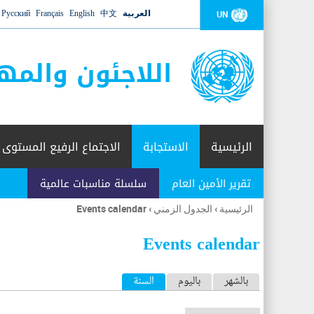
العربية
中文
English
Français
Русский
UN
اللاجئون والمه
الرئيسية
الاستجابة
الاجتماع الرفيع المستوى
تقرير الأمين العام
سلسلة مناسبات عالمية
الرئيسية
›
الجدول الزمني
›
Events calendar
أنت
هنا
Events calendar
ا
بالشهر
باليوم
السنة
(علامة التبويب النشطة)
ل