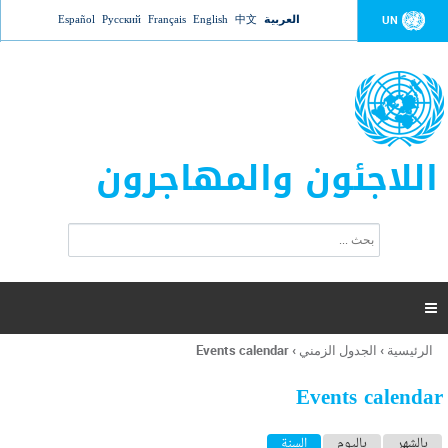
Jump to navigation
العربية
中文
English
Français
Русский
Español
UN
اللاجئون والمهاجرون
ا
ب
س
ح
ت
ث
م
ا

ر
ة
الرئيسية
›
الجدول الزمني
›
Events calendar
أنت
ا
هنا
ل
Events calendar
ب
ح
ا
بالشهر
باليوم
السنة
(علامة التبويب النشطة)
ث