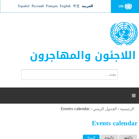
Jump to navigation
العربية
中文
English
Français
Русский
Español
UN
اللاجئون والمهاجرون
ا
ب
س
ح
ت
ث
م
ا

ر
ة
الرئيسية
›
الجدول الزمني
›
Events calendar
أنت
ا
هنا
ل
Events calendar
ب
ح
ا
بالشهر
باليوم
السنة
(علامة التبويب النشطة)
ث