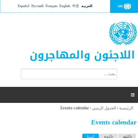
Jump to navigation
العربية
中文
English
Français
Русский
Español
UN
اللاجئون والمهاجرون
ا
ب
س
ح
ت
ث
م
ا

ر
ة
الرئيسية
›
الجدول الزمني
›
Events calendar
أنت
ا
هنا
ل
Events calendar
ب
ح
ا
بالشهر
باليوم
السنة
(علامة التبويب النشطة)
ث