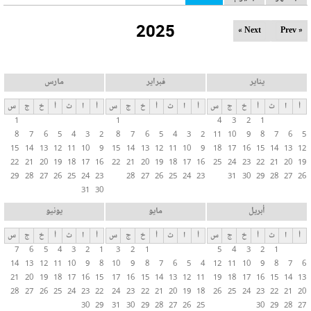
ل
2025
ت
Next »
« Prev
ب
و
ي
يناير
فبراير
مارس
ب
أ
ا
ث
أ
خ
ج
س
أ
ا
ث
أ
خ
ج
س
أ
ا
ث
أ
خ
ج
س
ا
1
1
4
3
2
1
ت
8
7
6
5
4
3
2
8
7
6
5
4
3
2
11
10
9
8
7
6
5
ا
15
14
13
12
11
10
9
15
14
13
12
11
10
9
18
17
16
15
14
13
12
ل
22
21
20
19
18
17
16
22
21
20
19
18
17
16
25
24
23
22
21
20
19
29
28
27
26
25
24
23
28
27
26
25
24
23
31
30
29
28
27
26
أ
31
30
س
ا
أبريل
مايو
يونيو
س
أ
ا
ث
أ
خ
ج
س
أ
ا
ث
أ
خ
ج
س
أ
ا
ث
أ
خ
ج
س
ي
7
6
5
4
3
2
1
3
2
1
5
4
3
2
1
ة
14
13
12
11
10
9
8
10
9
8
7
6
5
4
12
11
10
9
8
7
6
21
20
19
18
17
16
15
17
16
15
14
13
12
11
19
18
17
16
15
14
13
28
27
26
25
24
23
22
24
23
22
21
20
19
18
26
25
24
23
22
21
20
30
29
31
30
29
28
27
26
25
30
29
28
27