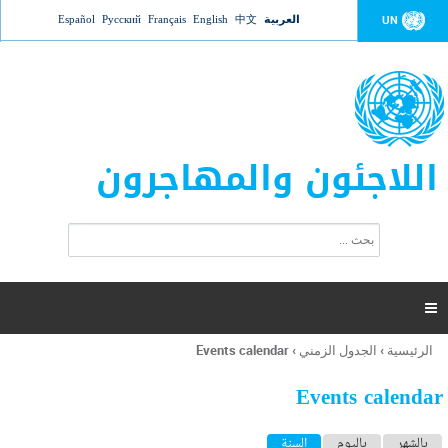
Jump to navigation
العربية
中文
English
Français
Русский
Español
UN
اللاجئون والمهاجرون
ا
ب
س
ح
ت
ث
م
ا

ر
ة
الرئيسية
›
الجدول الزمني
›
Events calendar
أنت
ا
هنا
ل
Events calendar
ب
ح
ا
بالشهر
باليوم
السنة
(علامة التبويب النشطة)
ث