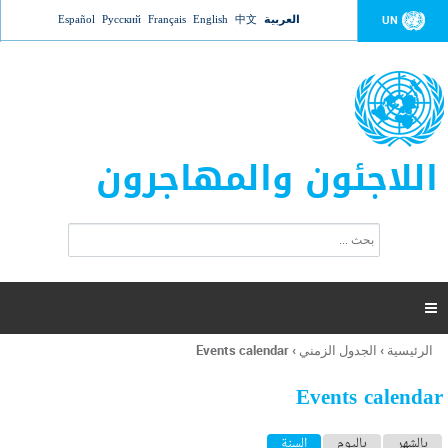
Jump to navigation
العربية
中文
English
Français
Русский
Español
UN
اللاجئون والمهاجرون
ا
ب
س
ح
ت
ث
م
ا

ر
ة
الرئيسية
›
الجدول الزمني
›
Events calendar
أنت
ا
هنا
ل
Events calendar
ب
ح
ا
بالشهر
باليوم
السنة
(علامة التبويب النشطة)
ث