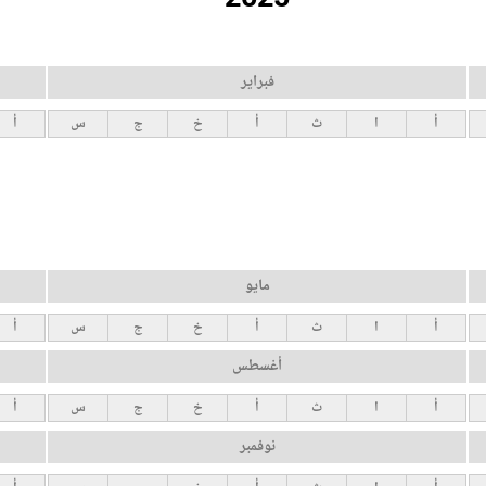
فبراير
أ
ا
ث
أ
خ
ج
س
أ
مايو
أ
ا
ث
أ
خ
ج
س
أ
أغسطس
أ
ا
ث
أ
خ
ج
س
أ
نوفمبر