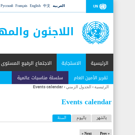
العربية
中文
English
Français
Русский
UN
اللاجئون والمه
الرئيسية
الاستجابة
الاجتماع الرفيع المستوى
تقرير الأمين العام
سلسلة مناسبات عالمية
الرئيسية
›
الجدول الزمني
›
Events calendar
أنت
هنا
Events calendar
ا
بالشهر
باليوم
السنة
(علامة التبويب النشطة)
ل
Next »
« Prev