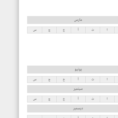
مارس
ا
ث
أ
خ
ج
س
يونيو
ا
ث
أ
خ
ج
س
سبتمبر
ا
ث
أ
خ
ج
س
ديسمبر