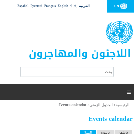
Jump to navigation
العربية
中文
English
Français
Русский
Español
UN
اللاجئون والمهاجرون
ا
ب
س
ح
ت
ث
م
ا

ر
ة
الرئيسية
›
الجدول الزمني
›
Events calendar
أنت
ا
هنا
ل
Events calendar
ب
ح
ا
بالشهر
باليوم
السنة
(علامة التبويب النشطة)
ث