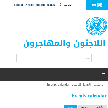
Jump to navigation
العربية
中文
English
Français
Русский
Español
UN
اللاجئون والمهاجرون
ا
ب
س
ح
ت
ث
م
ا

ر
ة
الرئيسية
›
الجدول الزمني
›
Events calendar
أنت
ا
هنا
ل
Events calendar
ب
ح
ا
بالشهر
باليوم
السنة
(علامة التبويب النشطة)
ث