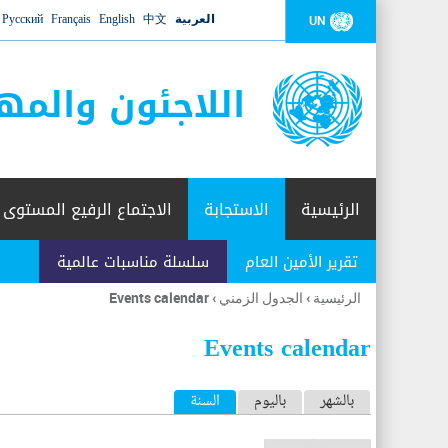
العربية
中文
English
Français
Русский
UN
اللاجئون والمه
الرئيسية
الاستجابة
الاجتماع الرفيع المستوى
تقرير الأمين العام
سلسلة مناسبات عالمية
الرئيسية
›
الجدول الزمني
›
Events calendar
أنت
هنا
Events calendar
ا
بالشهر
باليوم
السنة
(علامة التبويب النشطة)
ل