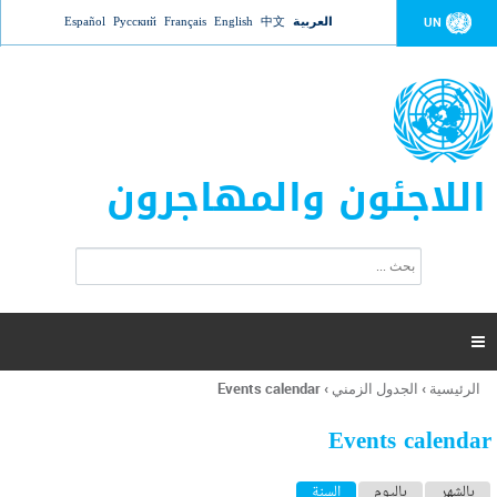
Jump to navigation
العربية
中文
English
Français
Русский
Español
UN
اللاجئون والمهاجرون
ا
ب
س
ح
ت
ث
م
ا

ر
ة
الرئيسية
›
الجدول الزمني
›
Events calendar
أنت
ا
هنا
ل
Events calendar
ب
ح
ا
بالشهر
باليوم
السنة
(علامة التبويب النشطة)
ث