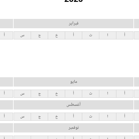
فبراير
أ
ا
ث
أ
خ
ج
س
أ
مايو
أ
ا
ث
أ
خ
ج
س
أ
أغسطس
أ
ا
ث
أ
خ
ج
س
أ
نوفمبر