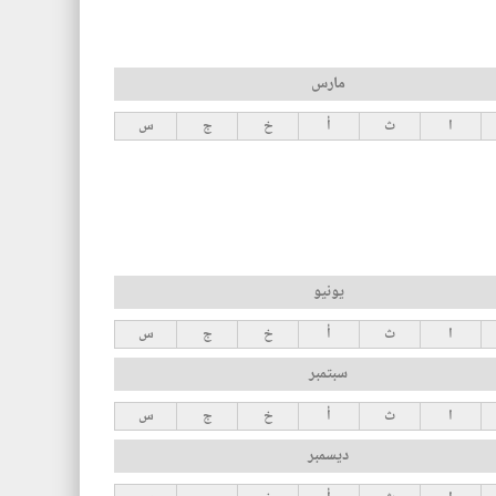
مارس
ا
ث
أ
خ
ج
س
يونيو
ا
ث
أ
خ
ج
س
سبتمبر
ا
ث
أ
خ
ج
س
ديسمبر