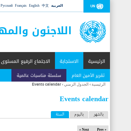
العربية
中文
English
Français
Русский
UN
اللاجئون والمه
الرئيسية
الاستجابة
الاجتماع الرفيع المستوى
تقرير الأمين العام
سلسلة مناسبات عالمية
الرئيسية
›
الجدول الزمني
›
Events calendar
أنت
هنا
Events calendar
ا
بالشهر
باليوم
السنة
(علامة التبويب النشطة)
ل
Next »
« Prev