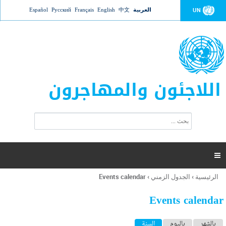
Jump to navigation
العربية
中文
English
Français
Русский
Español
UN
اللاجئون والمهاجرون
ا
ب
س
ح
ت
ث
م
ا

ر
ة
الرئيسية
›
الجدول الزمني
›
Events calendar
أنت
ا
هنا
ل
Events calendar
ب
ح
ا
بالشهر
باليوم
السنة
(علامة التبويب النشطة)
ث