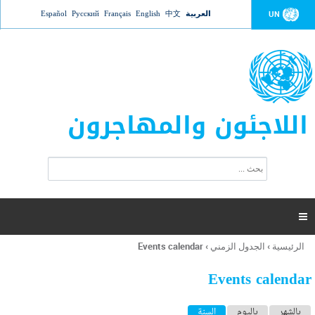
Jump to navigation
العربية
中文
English
Français
Русский
Español
UN
اللاجئون والمهاجرون
ا
ب
س
ح
ت
ث
م
ا

ر
ة
الرئيسية
›
الجدول الزمني
›
Events calendar
أنت
ا
هنا
ل
Events calendar
ب
ح
ا
بالشهر
باليوم
السنة
(علامة التبويب النشطة)
ث