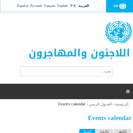
Jump to navigation
العربية
中文
English
Français
Русский
Español
UN
اللاجئون والمهاجرون
ا
ب
س
ح
ت
ث
م
ا

ر
ة
الرئيسية
›
الجدول الزمني
›
Events calendar
أنت
ا
هنا
ل
Events calendar
ب
ح
ا
بالشهر
باليوم
السنة
(علامة التبويب النشطة)
ث