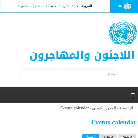
Jump to navigation
العربية
中文
English
Français
Русский
Español
UN
اللاجئون والمهاجرون
ا
ب
س
ح
ت
ث
م
ا

ر
ة
الرئيسية
›
الجدول الزمني
›
Events calendar
أنت
ا
هنا
ل
Events calendar
ب
ح
ا
بالشهر
باليوم
السنة
(علامة التبويب النشطة)
ث