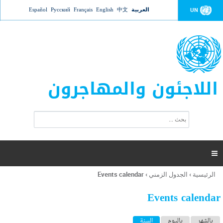
Jump to navigation
العربية
中文
English
Français
Русский
Español
UN
اللاجئون والمهاجرون
ا
ب
س
ح
ت
ث
م
ا

ر
ة
الرئيسية
›
الجدول الزمني
›
Events calendar
أنت
ا
هنا
ل
Events calendar
ب
ح
ا
بالشهر
باليوم
السنة
(علامة التبويب النشطة)
ث