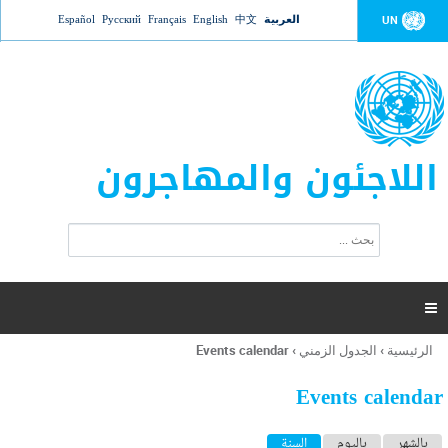
Jump to navigation
العربية
中文
English
Français
Русский
Español
UN
اللاجئون والمهاجرون
ا
ب
س
ح
ت
ث
م
ا

ر
ة
الرئيسية
›
الجدول الزمني
›
Events calendar
أنت
ا
هنا
ل
Events calendar
ب
ح
ا
بالشهر
باليوم
السنة
(علامة التبويب النشطة)
ث