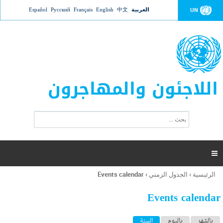
Jump to navigation
العربية
中文
English
Français
Русский
Español
UN
اللاجئون والمهاجرون
ا
ب
س
ح
ت
ث
م
ا

ر
ة
الرئيسية
›
الجدول الزمني
›
Events calendar
أنت
ا
هنا
ل
Events calendar
ب
ح
ا
بالشهر
باليوم
السنة
(علامة التبويب النشطة)
ث