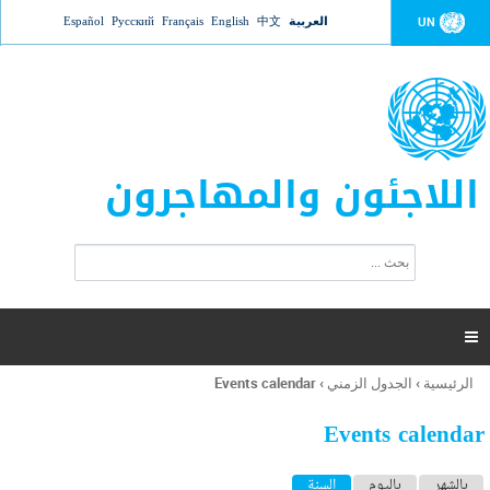
Jump to navigation
العربية
中文
English
Français
Русский
Español
UN
اللاجئون والمهاجرون
ا
ب
س
ح
ت
ث
م
ا

ر
ة
الرئيسية
›
الجدول الزمني
›
Events calendar
أنت
ا
هنا
ل
Events calendar
ب
ح
ا
بالشهر
باليوم
السنة
(علامة التبويب النشطة)
ث