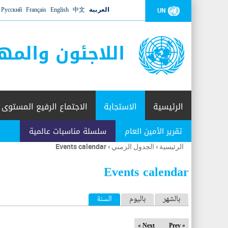
العربية
中文
English
Français
Русский
UN
اللاجئون والمه
الرئيسية
الاستجابة
الاجتماع الرفيع المستوى
تقرير الأمين العام
سلسلة مناسبات عالمية
الرئيسية
›
الجدول الزمني
›
Events calendar
أنت
هنا
Events calendar
ا
بالشهر
باليوم
السنة
(علامة التبويب النشطة)
ل
Next »
« Prev