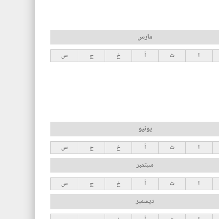
مارس
ا
ث
أ
خ
ج
س
يونيو
ا
ث
أ
خ
ج
س
سبتمبر
ا
ث
أ
خ
ج
س
ديسمبر