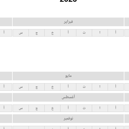
فبراير
أ
ا
ث
أ
خ
ج
س
أ
مايو
أ
ا
ث
أ
خ
ج
س
أ
أغسطس
أ
ا
ث
أ
خ
ج
س
أ
نوفمبر