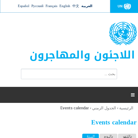
Jump to navigation
العربية
中文
English
Français
Русский
Español
UN
اللاجئون والمهاجرون
ا
ب
س
ح
ت
ث
م
ا

ر
ة
الرئيسية
›
الجدول الزمني
›
Events calendar
أنت
ا
هنا
ل
Events calendar
ب
ح
ا
بالشهر
باليوم
السنة
(علامة التبويب النشطة)
ث